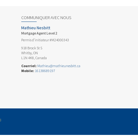
COMMUNIQUER AVEC NOUS
Mathieu Nesbitt
Mortgage Agent Level 2
Permis d’initiateur #M24000343
918 Brock St S
Whitby, ON
L1N 4K8, Canada
Courriel:
Mathieu@mathieunesbitt.ca
Mobile:
16138689197
é