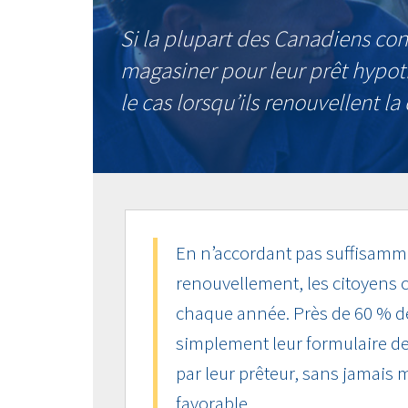
Si la plupart des Canadiens co
magasiner pour leur prêt hypoth
le cas lorsqu’ils renouvellent l
En n’accordant pas suffisamme
renouvellement, les citoyens c
chaque année. Près de 60 % d
simplement leur formulaire d
par leur prêteur, sans jamais 
favorable.