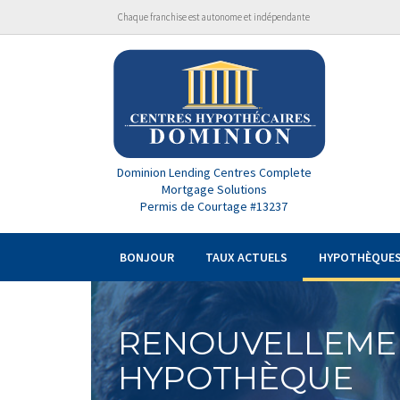
Chaque franchise est autonome et indépendante
Dominion Lending Centres Complete
Mortgage Solutions
Permis de Courtage #13237
BONJOUR
TAUX ACTUELS
HYPOTHÈQUE
RENOUVELLEME
HYPOTHÈQUE