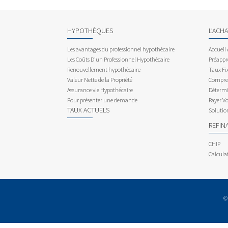
HYPOTHÈQUES
L’ACH
Les avantages du professionnel hypothécaire
Accueil
Les Coûts D’un Professionnel Hypothécaire
Préappr
Renouvellement hypothécaire
Taux Fix
Valeur Nette de la Propriété
Compren
Assurance vie Hypothécaire
Détermi
Pour présenter une demande
Payer V
TAUX ACTUELS
Solutio
REFIN
CHIP
Calcula
©