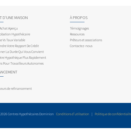
AT D’UNE MAISON
À PROPOS
 Achat Aperçu
Témoignages
obation Hypothécaire
Ressources
e Vs Taux Variable
Prêteurs et associations
dre Votre Rapport De Crédit
Contactez-nous
ner La Durée Qui Vous Convient
otre Hypothèque Plus Rapidement
ns Pour Travailleurs Autonomes
ANCEMENT
teurs de refinancement
 2026 Centres Hypothécaires Dominion
Conditions d’utilisation
|
Politique de confidentialit