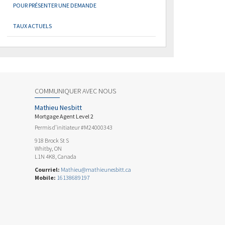
POUR PRÉSENTER UNE DEMANDE
TAUX ACTUELS
COMMUNIQUER AVEC NOUS
Mathieu Nesbitt
Mortgage Agent Level 2
Permis d’initiateur #M24000343
918 Brock St S
Whitby, ON
L1N 4K8, Canada
Courriel:
Mathieu@mathieunesbitt.ca
Mobile:
16138689197