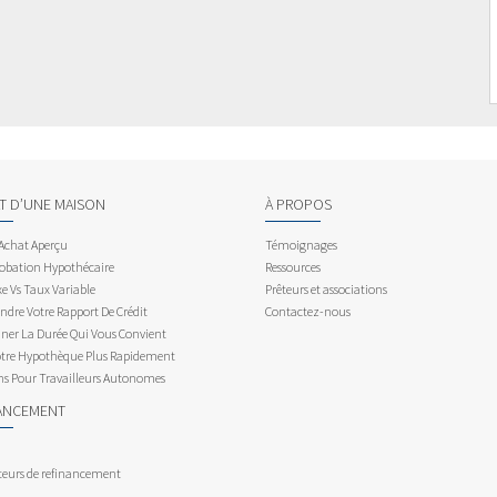
AT D’UNE MAISON
À PROPOS
 Achat Aperçu
Témoignages
obation Hypothécaire
Ressources
e Vs Taux Variable
Prêteurs et associations
dre Votre Rapport De Crédit
Contactez-nous
ner La Durée Qui Vous Convient
otre Hypothèque Plus Rapidement
ns Pour Travailleurs Autonomes
ANCEMENT
teurs de refinancement