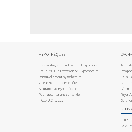
HYPOTHÈQUES
L’ACH
Les avantages du professionnel hypothécaire
Accueil
Les Coûts D’un Professionnel Hypothécaire
Préappr
Renouvellement hypothécaire
Taux Fix
Valeur Nette de la Propriété
Compren
Assurance vie Hypothécaire
Détermi
Pour présenter une demande
Payer V
TAUX ACTUELS
Solutio
REFIN
CHIP
Calcula