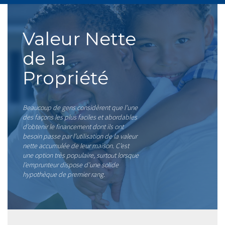
Valeur Nette
de la
Propriété
Beaucoup de gens considèrent que l’une
des façons les plus faciles et abordables
d’obtenir le financement dont ils ont
besoin passe par l’utilisation de la valeur
nette accumulée de leur maison. C’est
une option très populaire, surtout lorsque
l’emprunteur dispose d’une solide
hypothèque de premier rang.