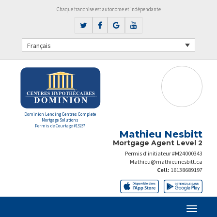
Chaque franchise est autonome et indépendante
Français
Dominion Lending Centres Complete
Mortgage Solutions
Permis de Courtage #13237
Mathieu Nesbitt
Mortgage Agent Level 2
Permis d’initiateur #M24000343
Mathieu@mathieunesbitt.ca
Cell:
16138689197