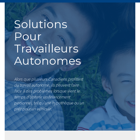
Solutions
Pour
Travailleurs
Autonomes
Alors que plusieurs Canadiens profitent
du travail autonome, ils peuvent faire
face à des problèmes lorsque vient le
temps d’obtenir un financement
personnel, tel qu’une hypothèque ou un
prêt pour un véhicule.