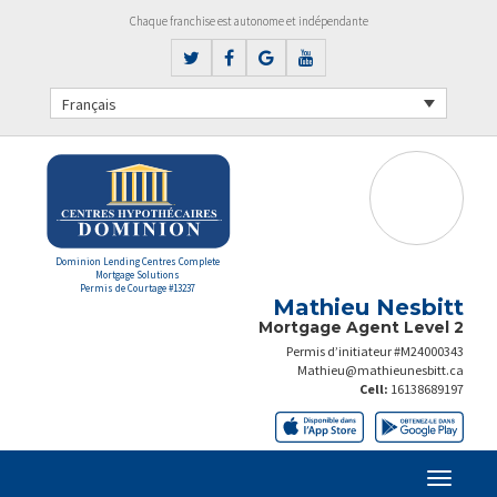
Chaque franchise est autonome et indépendante
Français
Dominion Lending Centres Complete
Mortgage Solutions
Permis de Courtage #13237
Mathieu Nesbitt
Mortgage Agent Level 2
Permis d’initiateur #M24000343
Mathieu@mathieunesbitt.ca
Cell:
16138689197